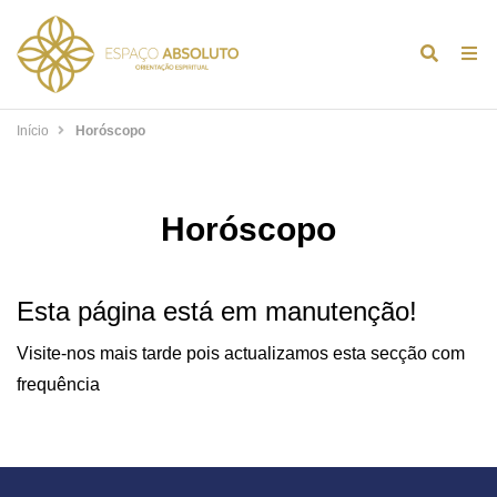
Alternar
Alt
formulár
de
de
na
Início
Horóscopo
pesquis
Horóscopo
Esta página está em manutenção!
Visite-nos mais tarde pois actualizamos esta secção com
frequência