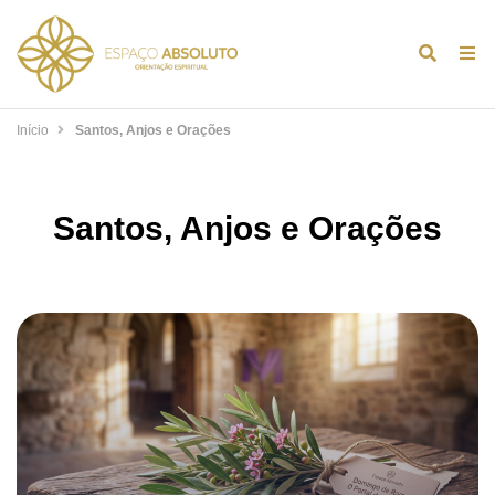
Alternar
Alt
formulár
de
de
na
Início
Santos, Anjos e Orações
pesquis
Santos, Anjos e Orações