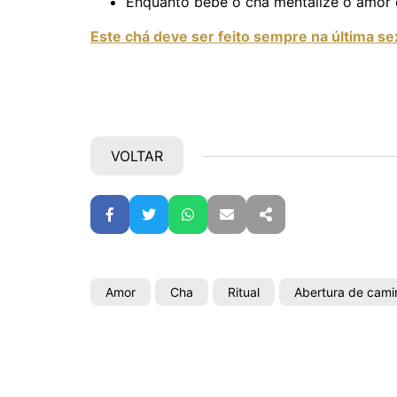
Enquanto bebe o chá mentalize o amor q
Este chá deve ser feito sempre na última sex
VOLTAR
Facebook
Twitter
WhatsApp
E-mail
Partilhar
Amor
Cha
Ritual
Abertura de cami