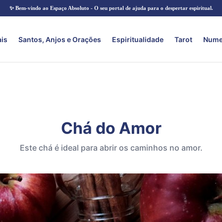
✨ Bem-vindo ao Espaço Absoluto - O seu portal de ajuda para o despertar espiritual.
ais
Santos, Anjos e Orações
Espiritualidade
Tarot
Nume
Chá do Amor
Este chá é ideal para abrir os caminhos no amor.