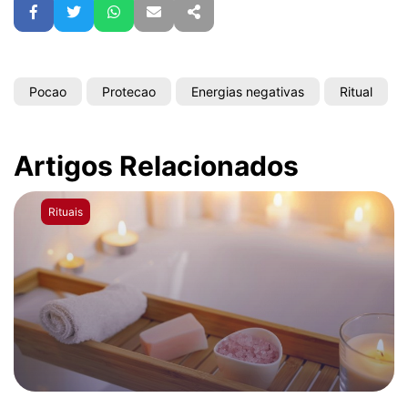
Facebook
Twitter
WhatsApp
E-mail
Partilhar
Pocao
Protecao
Energias negativas
Ritual
Artigos Relacionados
Rituais