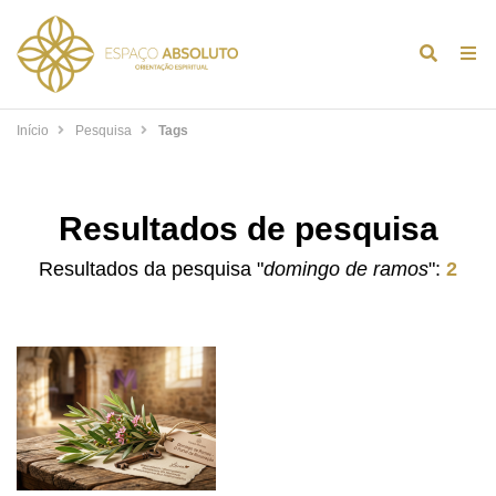
Alternar
Alt
formulár
de
de
na
Início
Pesquisa
Tags
pesquis
Resultados de pesquisa
Resultados da pesquisa "
domingo de ramos
":
2