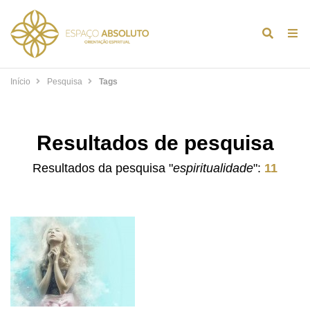
Alternar
Alt
formulár
de
de
na
Início
Pesquisa
Tags
pesquis
Resultados de pesquisa
Resultados da pesquisa "
espiritualidade
":
11