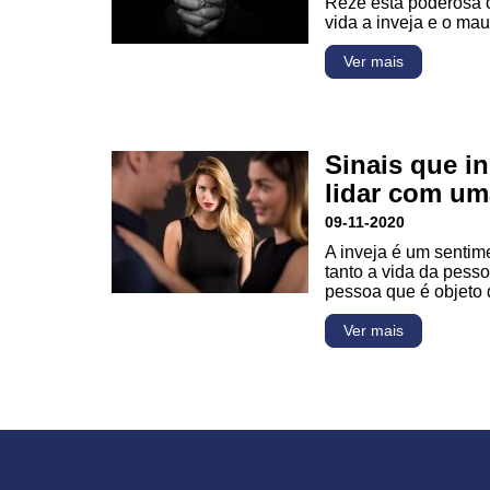
Reze esta poderosa o
vida a inveja e o ma
Ver mais
Sinais que i
lidar com um
09-11-2020
A inveja é um sentime
tanto a vida da pess
pessoa que é objeto
Ver mais