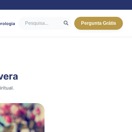
Pergunta Grátis
rologia
vera
ritual.