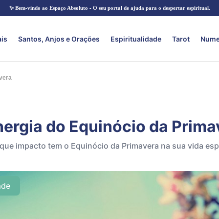
✨ Bem-vindo ao Espaço Absoluto - O seu portal de ajuda para o despertar espiritual.
ais
Santos, Anjos e Orações
Espiritualidade
Tarot
Nume
vera
nergia do Equinócio da Prima
que impacto tem o Equinócio da Primavera na sua vida espi
ade