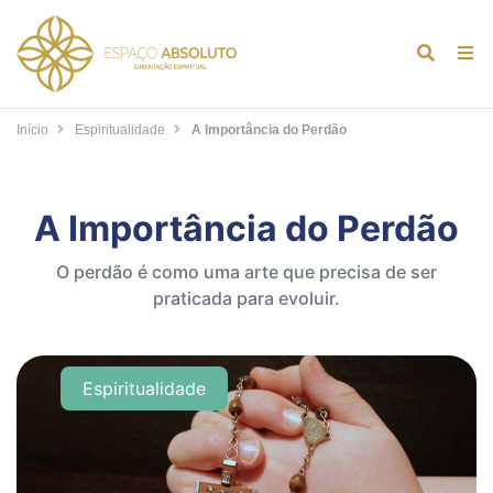
Alternar
Alt
formulár
de
de
na
Início
Espiritualidade
A Importância do Perdão
pesquis
A Importância do Perdão
O perdão é como uma arte que precisa de ser
praticada para evoluir.
Espiritualidade