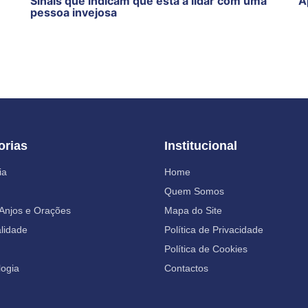
Sinais que indicam que está a lidar com uma
A
pessoa invejosa
orias
Institucional
ia
Home
Quem Somos
 Anjos e Orações
Mapa do Site
alidade
Política de Privacidade
Política de Cookies
ogia
Contactos