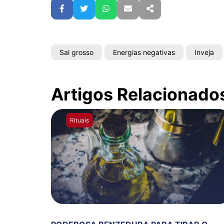
Facebook
Twitter
WhatsApp
E-mail
Partilhar
Sal grosso
Energias negativas
Inveja
Artigos Relacionado
Rituais