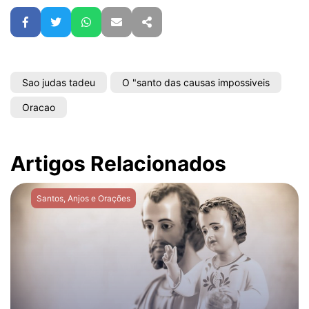
Facebook
Twitter
WhatsApp
E-mail
Partilhar
Sao judas tadeu
O "santo das causas impossiveis
Oracao
Artigos Relacionados
Santos, Anjos e Orações