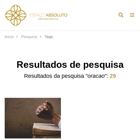
Alternar
Alt
formulár
de
de
na
Início
Pesquisa
Tags
pesquis
Resultados de pesquisa
Resultados da pesquisa "
oracao
":
29