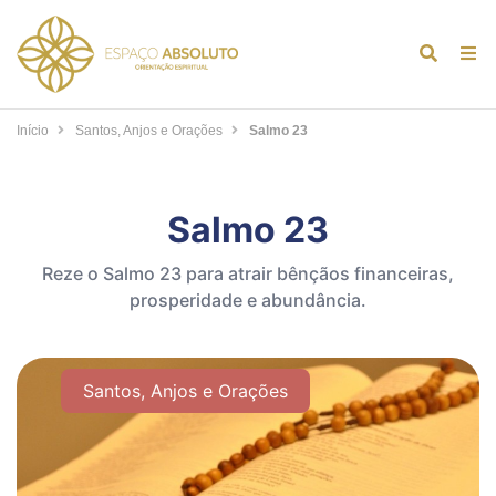
Alternar
Alt
formulár
de
de
na
Início
Santos, Anjos e Orações
Salmo 23
pesquis
Salmo 23
Reze o Salmo 23 para atrair bênçãos financeiras,
prosperidade e abundância.
Santos, Anjos e Orações